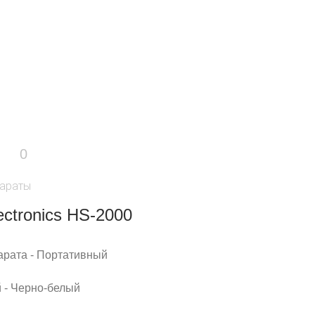
0
араты
ectronics HS-2000
арата - Портативный
 - Черно-белый