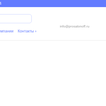
aschuh
Kinderrut
Wasserplay
Klammerwe
4
info@prosalonoff.ru
омпании
Контакты