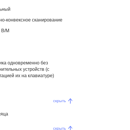
ьный
но-конвексное сканирование
; В/М
чика одновременно без
нительных устройств (с
тацией их на клавиатуре)
скрыть
сяца
скрыть