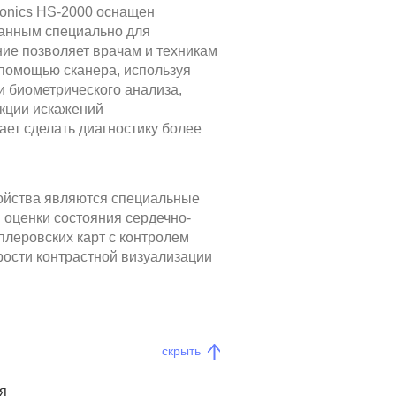
ronics HS-2000 оснащен
анным специально для
ние позволяет врачам и техникам
помощью сканера, используя
и биометрического анализа,
екции искажений
ает сделать диагностику более
ройства являются специальные
 оценки состояния сердечно-
плеровских карт с контролем
рости контрастной визуализации
скрыть
я