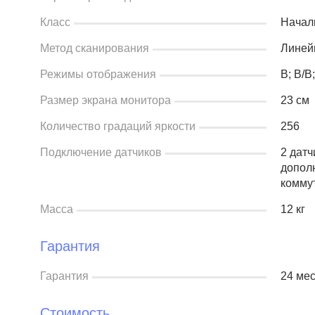
Класс
Начал
Метод сканирования
Линей
Режимы отображения
В; В/В
Размер экрана монитора
23 см
Количество градаций яркости
256
Подключение датчиков
2 дат
допол
комму
Масса
12 кг
Гарантия
Гарантия
24 ме
Стоимость