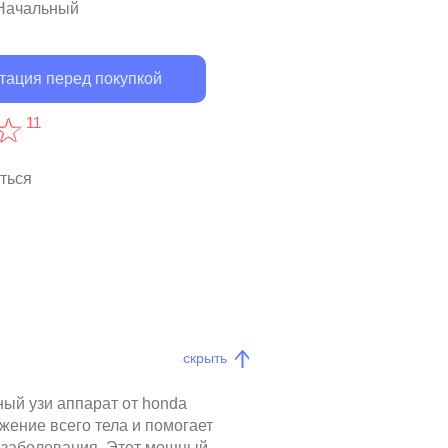
 Начальный
тация перед покупкой
11
ться
скрыть
ный узи аппарат от honda
ажение всего тела и помогает
ь заболевания. Этот мощный