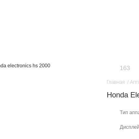
163
Главная
/
Апп
Honda El
Тип апп
Дисплей