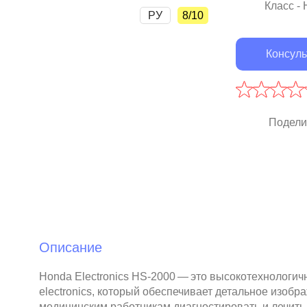
Класс -
РУ
8/10
Консуль
Подели
Описание
Honda Electronics HS-2000 — это высокотехнологич
electronics, который обеспечивает детальное изобр
медицинским работникам диагностировать и лечит