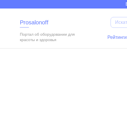
Elupumpe
Insektenex
Luxusdusch
Glaettmax
Campaktiv
Buegeltop
Funkboxen
Bikiniform
Prosalonoff
Портал об оборудовании для
Рейтинги
красоты и здоровья