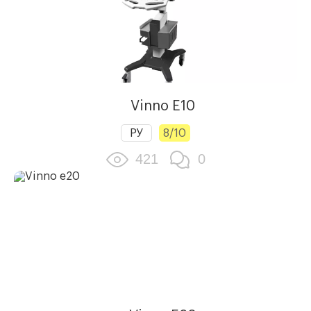
Vinno E10
РУ
8/10
421
0