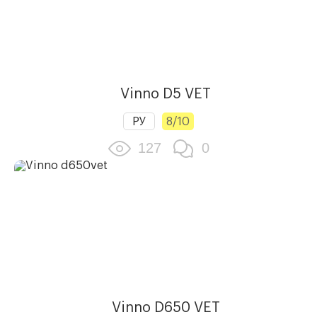
Vinno D5 VET
РУ
8/10
127
0
Vinno D650 VET