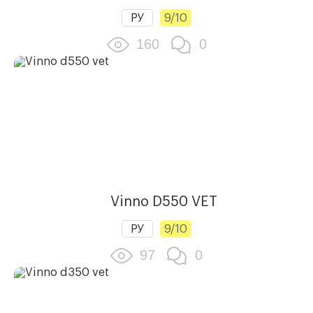
РУ
9/10
160
0
Vinno D550 VET
РУ
9/10
97
0