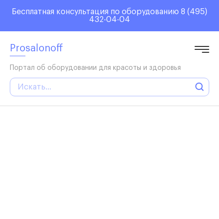
Elupumpe
Insektenex
Luxusdusch
Glaettmax
Campaktiv
Buegeltop
Funkboxen
Бесплатная консультация по оборудованию
8 (495)
Bikiniform
Outbeamer
Leinwandt
Sohlenlos
Strandsch
Schwimmho
Babyblick
432-04-04
Kuehlvent
Bauhose
Aquaschuh
Kinderrut
Wasserplay
Klammerwe
Prosalonoff
Портал об оборудовании для красоты и здоровья