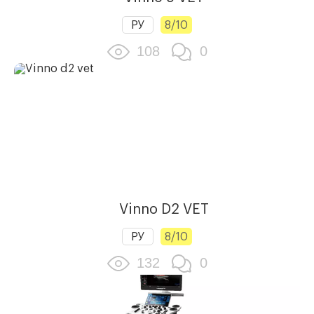
РУ
8/10
108
0
Vinno D2 VET
РУ
8/10
132
0