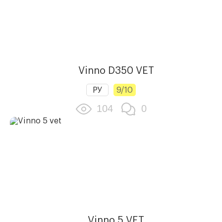
Vinno D350 VET
РУ
9/10
104
0
Vinno 5 VET