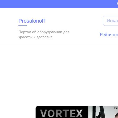
Elupumpe
Insektenex
Luxusdusch
Glaettmax
Campaktiv
Buegeltop
Funkboxen
Bikiniform
Prosalonoff
Портал об оборудовании для
Рейтинги
красоты и здоровья