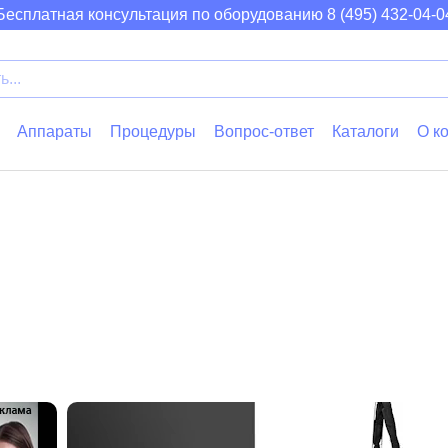
Outbeamer
Leinwandt
Sohlenlos
Strandsch
Schwimmho
Babyblick
Kuehlvent
Bauhose
Aqu
Бесплатная консультация по оборудованию
8 (495) 432-04-0
Аппараты
Процедуры
Вопрос-ответ
Каталоги
О к