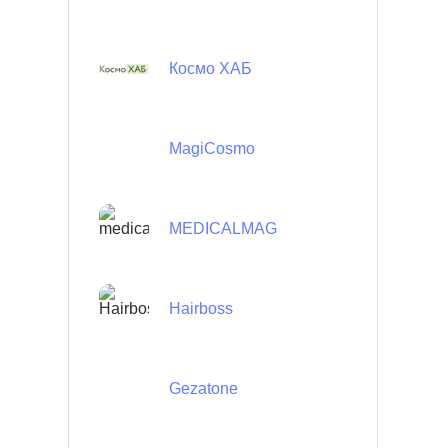
Космо ХАБ
MagiCosmo
MEDICALMAG
Hairboss
Gezatone