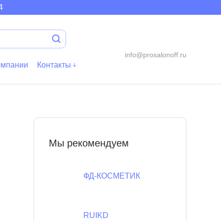
aschuh
Kinderrut
Wasserplay
Klammerwe
4
info@prosalonoff.ru
омпании
Контакты
Мы рекомендуем
ФД-КОСМЕТИК
RUIKD