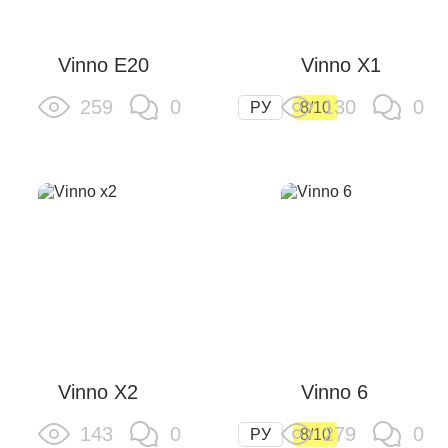
Vinno E20
Vinno X1
259
0
130
0
РУ
8/10
Vinno X2
Vinno 6
143
0
279
0
РУ
8/10