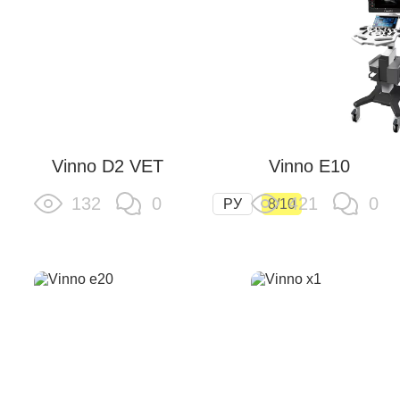
Vinno D2 VET
Vinno E10
132
0
421
0
РУ
8/10