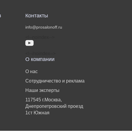
в
Контакты
info@prosalonoff.ru
<!‐‐noindex‐‐>
<!‐‐/noindex‐‐>
О компании
О нас
Сотрудничество и реклама
Наши эксперты
117545 г.Москва,
Днепропетровский проезд
1ст Южная