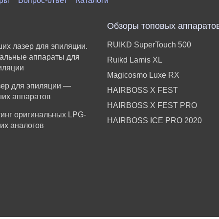
ры
Вопрос-ответ
Каталоги
Обзоры топовых аппарато
RUIKD SuperTouch 500
ших лазер для эпиляции.
альные аппараты для
Ruikd Lamis XL
иляции
Magicosmo Luxe RX
ер для эпиляции —
HAIRBOSS X FEST
ших аппаратов
HAIRBOSS X FEST PRO
тинг оригинальных LPG-
HAIRBOSS ICE PRO 2020
 их аналогов