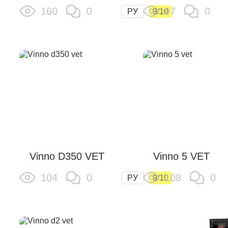
160
0
97
0
РУ
9/10
Vinno D350 VET
Vinno 5 VET
104
0
108
0
РУ
9/10