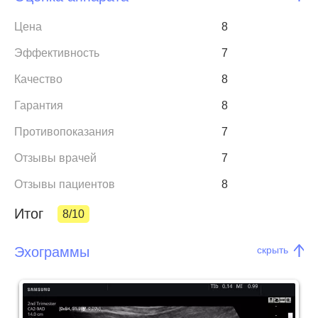
Цена
8
Эффективность
7
Качество
8
Гарантия
8
Противопоказания
7
Отзывы врачей
7
Отзывы пациентов
8
Итог
8/10
Эхограммы
скрыть