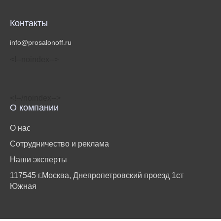
Контакты
info@prosalonoff.ru
<!‐‐noindex‐‐>
<!‐‐/noindex‐‐>
О компании
О нас
Сотрудничество и реклама
Наши эксперты
117545 г.Москва, Днепропетровский проезд 1ст
Южная