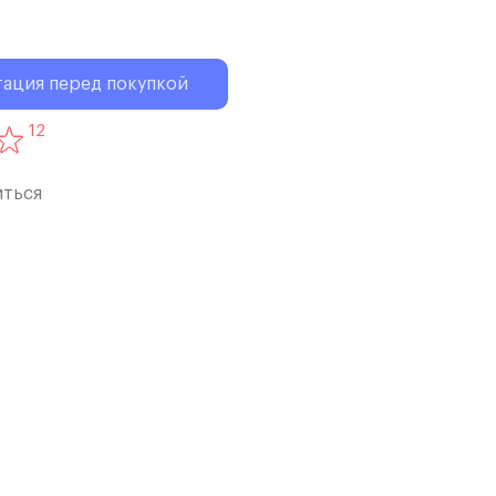
тация перед покупкой
12
иться