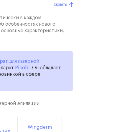
скрыть
ктически в каждом
об особенностях нового
о основные характеристики,
рат для лазерной
аппарат
Ricobi
. Он обладает
новинкой в сфере
азерной эпиляции:
Wingderm