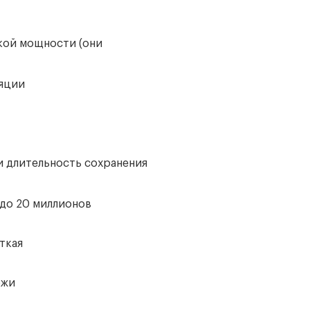
окой мощности (они
ляции
и длительность сохранения
до 20 миллионов
ткая
ожи