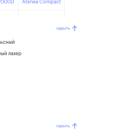
2000D
Atenea Compact
2000B
FG3
скрыть
 Ice
SL 600
ьсный
1S PRO
ый лазер
LOODA
3
скрыть