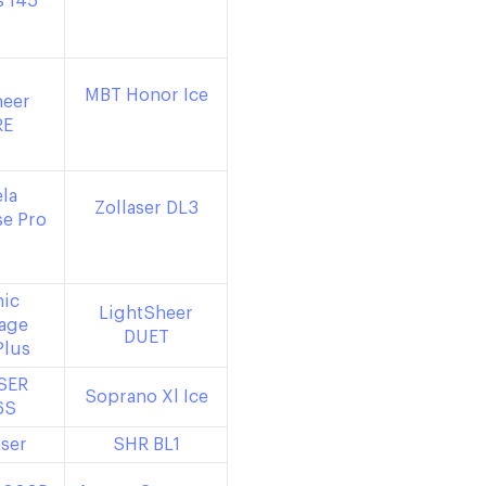
s 145
MBT Honor Ice
heer
RE
la
Zollaser DL3
se Pro
nic
LightSheer
age
DUET
Plus
SER
Soprano Xl Ice
6S
ser
SHR BL1