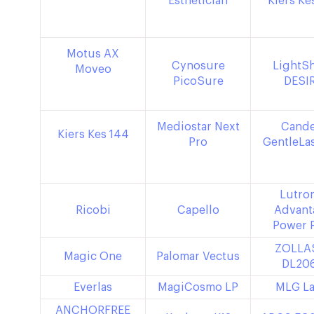
Esthetician
Kiers Ke
Motus AX
Cynosure
LightS
Moveo
PicoSure
DESI
Mediostar Next
Cande
Kiers Kes 144
Pro
GentleLa
Lutro
Ricobi
Capello
Advant
Power 
ZOLLA
Magic One
Palomar Vectus
DL20
Everlas
MagiCosmo LP
MLG La
ANCHORFREE