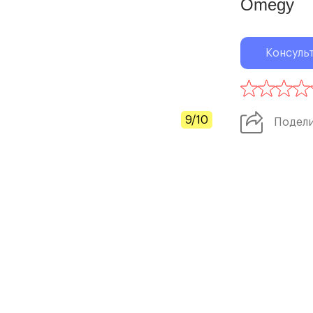
Omegy
Консуль
9/10
Подел