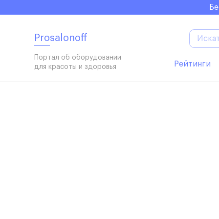
Elupumpe
Insektenex
Luxusdusch
Glaettmax
Campaktiv
Buegeltop
Funkboxen
Бе
Prosalonoff
Портал об оборудовании
Рейтинги
для красоты и здоровья