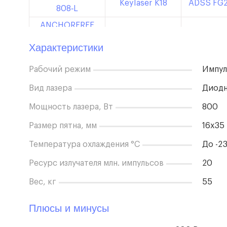
Keylaser K18
ADSS FG
808‑L
ANCHORFREE
Keylaser K16T
DILAS FG
808-M
Характеристики
SB King 600
SB King 100
Clipper
Рабочий режим
Импул
MagiCosmo
Viastar 810
LL1
LUXE
Вид лазера
Диодн
DF HYBRID Laser
Soprano XL
Vikini I
Мощность лазера, Вт
800
Размер пятна, мм
16х35
Температура охлаждения °С
До -2
Ресурс излучателя млн. импульсов
20
Вес, кг
55
Плюсы и минусы