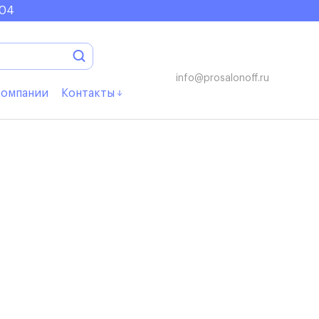
uehlvent
Bauhose
Aquaschuh
Kinderrut
Wasserplay
Klammerwe
-04
info@prosalonoff.ru
компании
Контакты