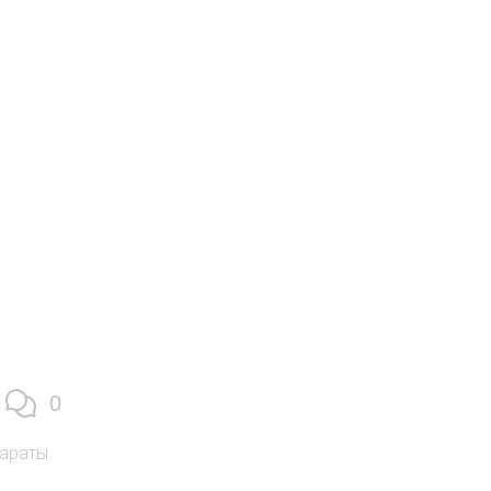
0
араты