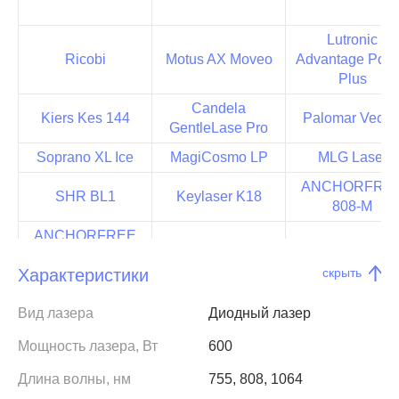
Lutronic
Ricobi
Motus AX Moveo
Advantage Pow
Plus
Candela
Kiers Kes 144
Palomar Vectu
GentleLase Pro
Soprano XL Ice
MagiCosmo LP
MLG Laser
ANCHORFRE
SHR BL1
Keylaser K18
808-M
ANCHORFREE
Keylaser K16T
DILAS FG2000
808‑L
Характеристики
скрыть
SB King 600
SB King 100
Clipper Ice
Вид лазера
Диодный лазер
MagiCosmo
Viastar 810
LL1
LUXE
Мощность лазера, Вт
600
DF HYBRID
Soprano XL
Vikini ILOOD
Длина волны, нм
755, 808, 1064
Laser