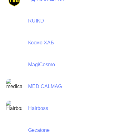
RUIKD
Космо ХАБ
MagiCosmo
MEDICALMAG
Hairboss
Gezatone