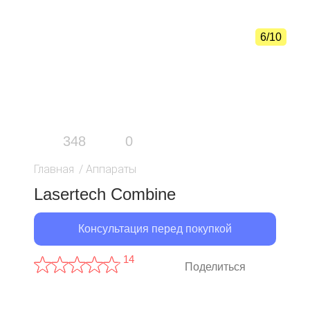
6/10
348
0
Главная
/
Аппараты
Lasertech Combine
Консультация перед покупкой
14
Поделиться