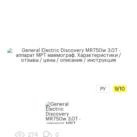
РУ
9/10
274
0