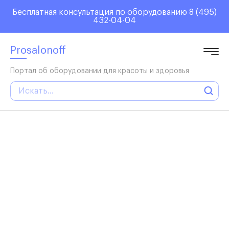
Elupumpe
Insektenex
Luxusdusch
Glaettmax
Campaktiv
Buegeltop
Funkboxen
Бесплатная консультация по оборудованию
8 (495)
Bikiniform
Outbeamer
Leinwandt
Sohlenlos
Strandsch
Schwimmho
Babyblick
432-04-04
Kuehlvent
Bauhose
Aquaschuh
Kinderrut
Wasserplay
Klammerwe
Prosalonoff
Портал об оборудовании для красоты и здоровья