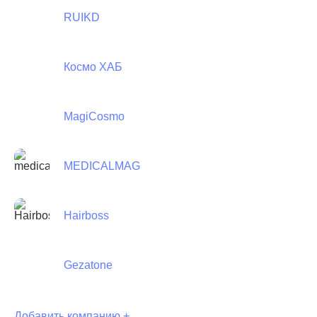
RUIKD
Космо ХАБ
MagiCosmo
MEDICALMAG
Hairboss
Gezatone
Добавить компанию +