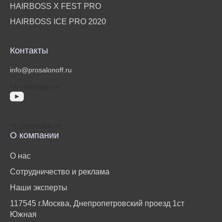
HAIRBOSS X FEST PRO
HAIRBOSS ICE PRO 2020
Контакты
info@prosalonoff.ru
<!‐‐noindex‐‐>
<!‐‐/noindex‐‐>
О компании
О нас
Сотрудничество и реклама
Наши эксперты
117545 г.Москва, Днепропетровский проезд 1ст
Южная